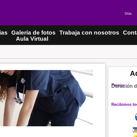
Días
ias
Galería de fotos
Trabaja con nosotros
Cont
Aula Virtual
Ad
Precio:
Duración d
Recibimos tod