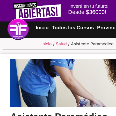
Invertí en tu futuro!
Desde $36000!
Inicio
Todos los Cursos
Provinc
Inicio
/
Salud
/ Asistente Paramédico