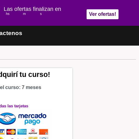
Las ofertas finalizan en
Ver ofertas!
hs
m
s
actenos
quirí tu curso!
el curso: 7 meses
as las tarjetas