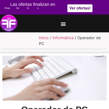
Las ofertas finalizan en
Ver ofertas!
Días
hs
m
s
Inicio
/
Informática
/ Operador de
PC