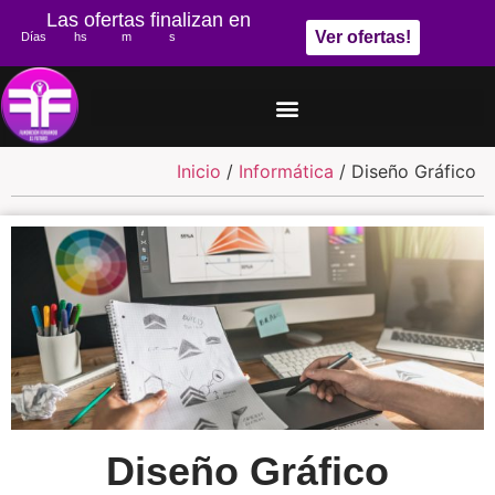
Las ofertas finalizan en
Ver ofertas!
Días
hs
m
s
Inicio
/
Informática
/ Diseño Gráfico
Diseño Gráfico